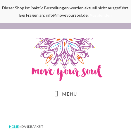
Dieser Shop ist inaktiv. Bestellungen werden aktuell nicht ausgeführt.
Bei Fragen an: info@moveyoursoul.de.
Ausblenden
Skip
Skip
Skip
to
to
to
main
primary
footer
content
sidebar
MENU
HOME
»
DANKBARKEIT