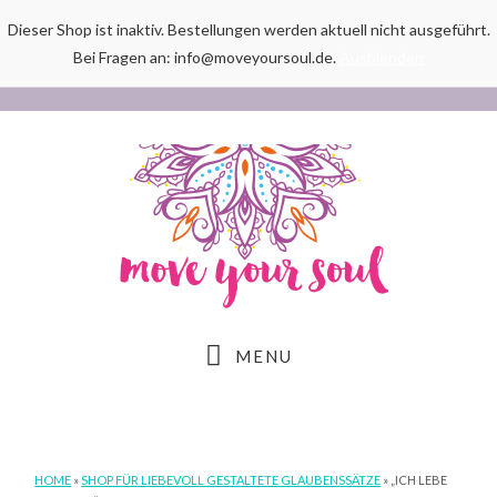
Dieser Shop ist inaktiv. Bestellungen werden aktuell nicht ausgeführt.
Bei Fragen an: info@moveyoursoul.de.
Ausblenden
Skip
Skip
Skip
to
to
to
main
primary
footer
content
sidebar
MENU
HOME
»
SHOP FÜR LIEBEVOLL GESTALTETE GLAUBENSSÄTZE
»
„ICH LEBE