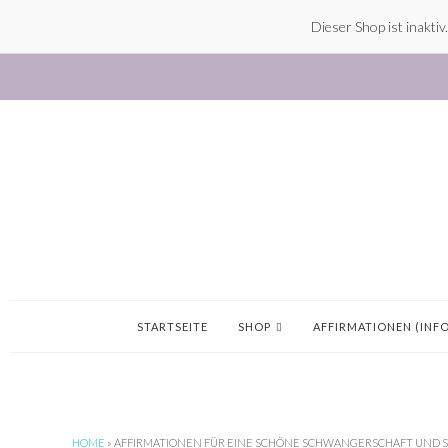
Dieser Shop ist inakti
Skip
Skip
Skip
to
to
to
main
primary
footer
content
sidebar
STARTSEITE
SHOP
AFFIRMATIONEN (INFO
HOME
»
AFFIRMATIONEN FÜR EINE SCHÖNE SCHWANGERSCHAFT UND 