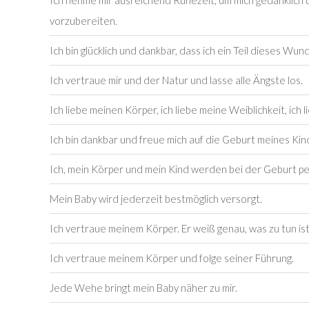
Ich nehme mir ausreichend Ruhezeit, um mich gedanklich u
vorzubereiten.
Ich bin glücklich und dankbar, dass ich ein Teil dieses Wun
Ich vertraue mir und der Natur und lasse alle Ängste los.
Ich liebe meinen Körper, ich liebe meine Weiblichkeit, ich 
Ich bin dankbar und freue mich auf die Geburt meines Kin
Ich, mein Körper und mein Kind werden bei der Geburt p
Mein Baby wird jederzeit bestmöglich versorgt.
Ich vertraue meinem Körper. Er weiß genau, was zu tun ist
Ich vertraue meinem Körper und folge seiner Führung.
Jede Wehe bringt mein Baby näher zu mir.