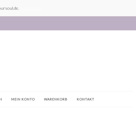
oursoul.de.
Ausblenden
N
MEIN KONTO
WARENKORB
KONTAKT
Primary