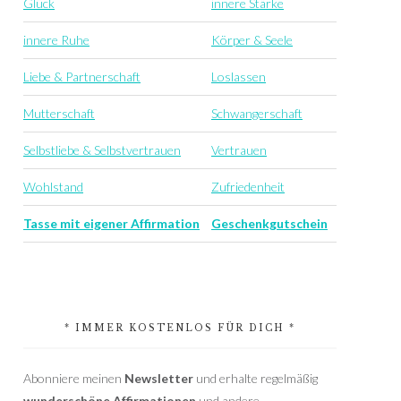
Glück
innere Stärke
innere Ruhe
Körper & Seele
Liebe & Partnerschaft
Loslassen
Mutterschaft
Schwangerschaft
Selbstliebe & Selbstvertrauen
Vertrauen
Wohlstand
Zufriedenheit
Tasse mit eigener Affirmation
Geschenkgutschein
* IMMER KOSTENLOS FÜR DICH *
Abonniere meinen
Newsletter
und erhalte regelmäßig
wunderschöne Affirmationen
und andere