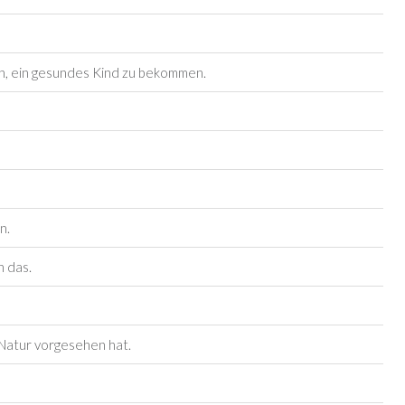
n, ein gesundes Kind zu bekommen.
n.
n das.
 Natur vorgesehen hat.