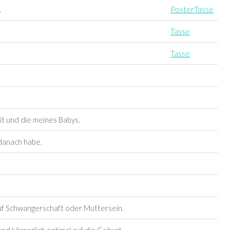
.
Poster
Tasse
Tasse
Tasse
t und die meines Babys.
 danach habe.
auf Schwangerschaft oder Muttersein.