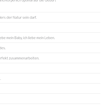
nd körperlich optimal auf die Geburt
ders der Natur sein darf.
liebe mein Baby, ich liebe mein Leben.
des.
erfekt zusammenarbeiten.
.