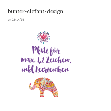
bunter-elefant-design
on
02/14/18