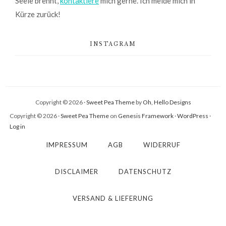
Seele brennt,
kontaktiere
mich gerne. Ich melde mich in
Kürze zurück!
INSTAGRAM
Copyright © 2026 ·
Sweet Pea Theme
by
Oh, Hello Designs
Copyright © 2026 ·
Sweet Pea Theme
on
Genesis Framework
·
WordPress
·
Log in
IMPRESSUM
AGB
WIDERRUF
DISCLAIMER
DATENSCHUTZ
VERSAND & LIEFERUNG