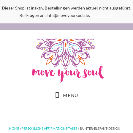
Dieser Shop ist inaktiv. Bestellungen werden aktuell nicht ausgeführt.
Bei Fragen an: info@moveyoursoul.de.
Ausblenden
Skip
Skip
Skip
to
to
to
main
primary
footer
content
sidebar
MENU
HOME
»
PERSÖNLICHE AFFIRMATIONS-TASSE
»
BUNTER-ELEFANT-DESIGN