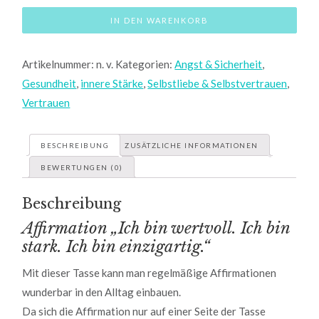
stark,
einzigartig"
IN DEN WARENKORB
-
Tasse
Artikelnummer:
n. v.
Kategorien:
Angst & Sicherheit
,
Menge
Gesundheit
,
innere Stärke
,
Selbstliebe & Selbstvertrauen
,
Vertrauen
BESCHREIBUNG
ZUSÄTZLICHE INFORMATIONEN
BEWERTUNGEN (0)
Beschreibung
Affirmation „Ich bin wertvoll. Ich bin
stark. Ich bin einzigartig.“
Mit dieser Tasse kann man regelmäßige Affirmationen
wunderbar in den Alltag einbauen.
Da sich die Affirmation nur auf einer Seite der Tasse