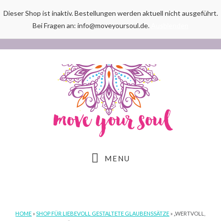
Dieser Shop ist inaktiv. Bestellungen werden aktuell nicht ausgeführt.
Bei Fragen an: info@moveyoursoul.de.
Ausblenden
Skip
Skip
Skip
to
to
to
main
primary
footer
content
sidebar
MENU
HOME
»
SHOP FÜR LIEBEVOLL GESTALTETE GLAUBENSSÄTZE
»
„WERTVOLL,