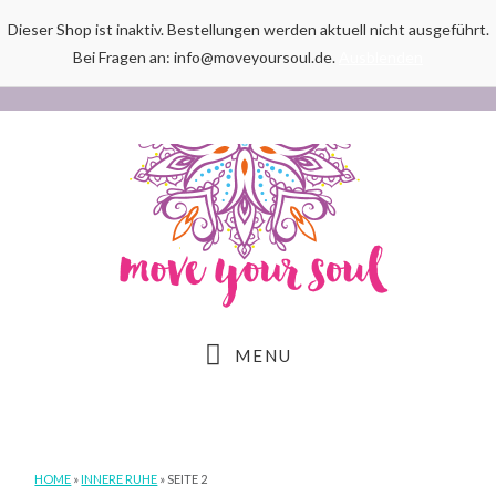
Dieser Shop ist inaktiv. Bestellungen werden aktuell nicht ausgeführt.
Bei Fragen an: info@moveyoursoul.de.
Ausblenden
Skip
Skip
Skip
to
to
to
main
primary
footer
content
sidebar
MENU
HOME
»
INNERE RUHE
»
SEITE 2